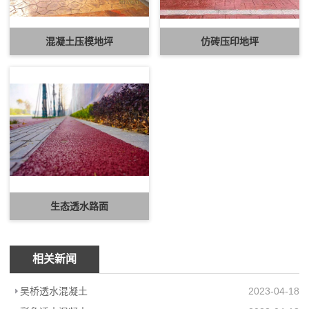
混凝土压模地坪
仿砖压印地坪
生态透水路面
相关新闻
吴桥透水混凝土
2023-04-18