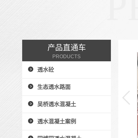
P
产品直通车
PRODUCTS
园博园透水混凝土
透水砼
+ 了解详情 +
生态透水路面
吴桥透水混凝土
透水混凝土案例