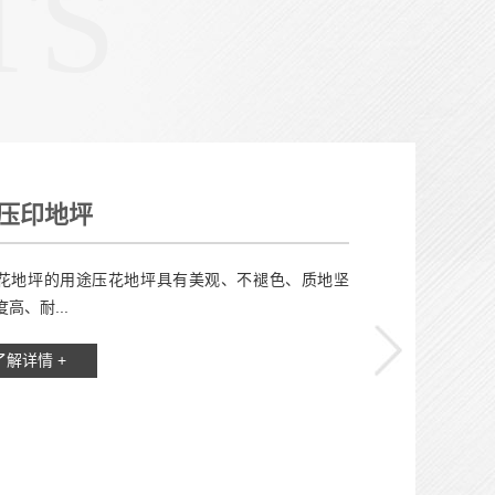
TS
压印地坪
坪的用途压花地坪具有美观、不褪色、质地坚
高、耐...
了解详情 +