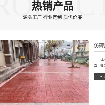
RODUC
热销产品
源头工厂 行业定制 质优价廉
仿砖
压花地
固、强度
+ 