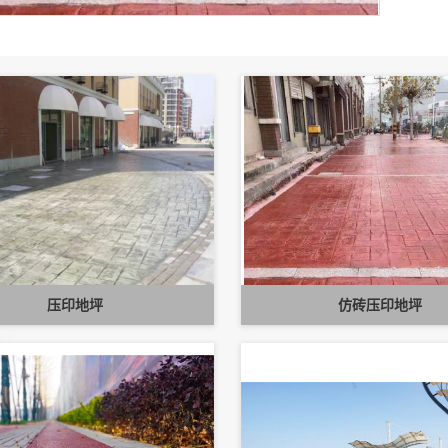
压印地坪
仿砖压印地坪