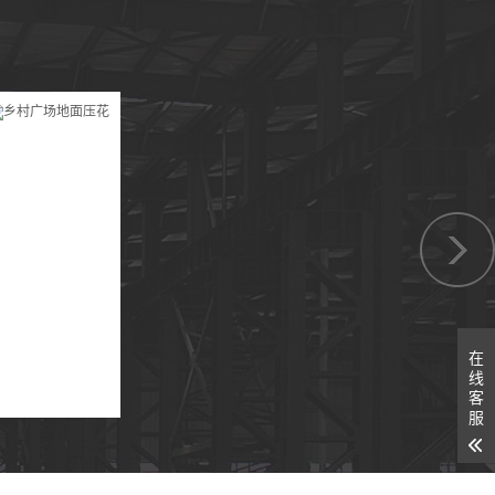
在
线
客
服