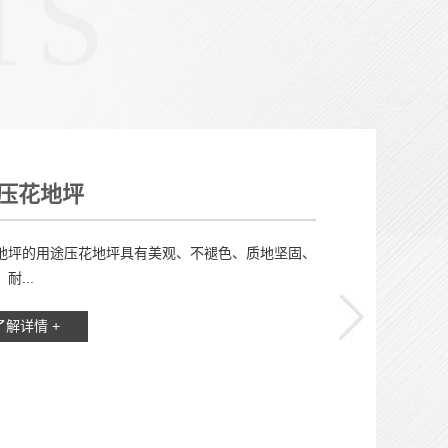
TS
压花地坪
坪的用途压花地坪具有美观、不褪色、质地坚固、
耐...
了解详情 +