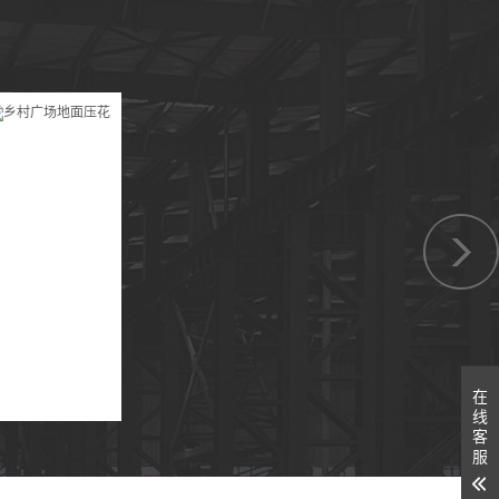
在
线
客
服