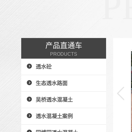
P
产品直通车
PRODUCTS
仿砖压印地坪
透水砼
压花地坪的用途压花地坪具有美观、不褪色、质地坚
固、强度高、耐...
生态透水路面
+ 了解详情 +
吴桥透水混凝土
透水混凝土案例