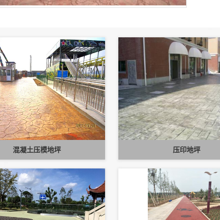
混凝土压模地坪
压印地坪