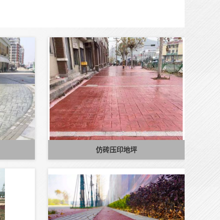
仿砖压印地坪