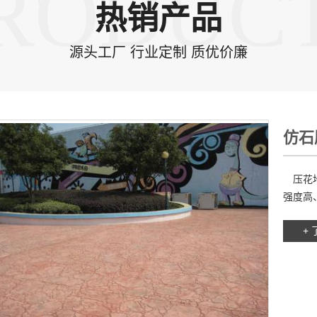
RODUC
热销产品
源头工厂 行业定制 质优价廉
仿石
压花地
强度高、
+ 