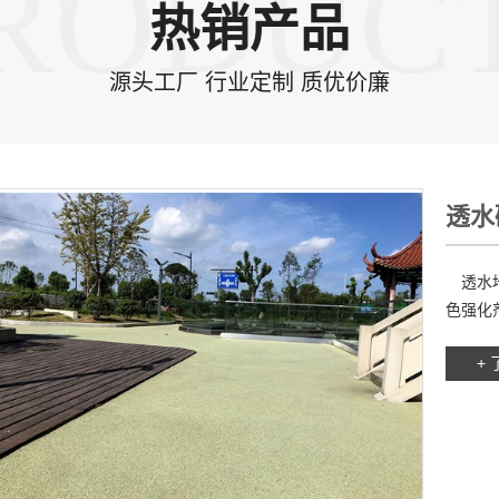
RODUC
热销产品
源头工厂 行业定制 质优价廉
透水
透水地
色强化剂
+ 