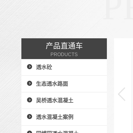
P
产品直通车
PRODUCTS
压印地坪
透水砼
+ 了解详情 +
生态透水路面
吴桥透水混凝土
透水混凝土案例