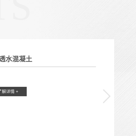
TS
透水混凝土
了解详情 +