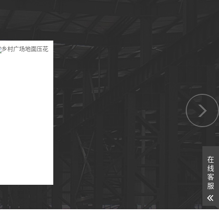
在
线
客
服