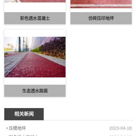
彩色透水混凝土
仿砖压印地坪
生态透水路面
相关新闻
压模地坪
2023-04-18