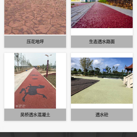
压花地坪
生态透水路面
吴桥透水混凝土
透水砼