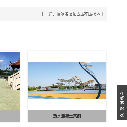
下一篇：
博尔塔拉蒙古压花压模地坪
在
线
客
服
透水混凝土案例