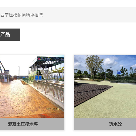
：
西宁压模耐磨地坪招聘
关产品
混凝土压模地坪
透水砼