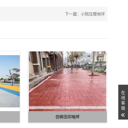
下一篇：
小院压模地坪
在
线
客
服
仿砖压印地坪