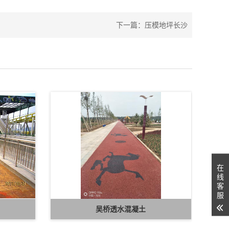
下一篇：
压模地坪长沙
在
线
客
服
吴桥透水混凝土