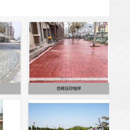
仿砖压印地坪