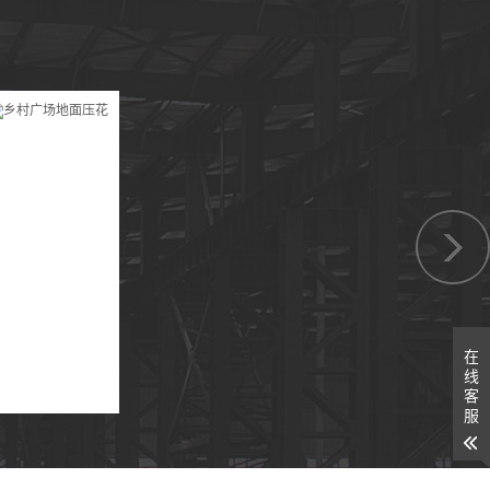
在
线
客
服