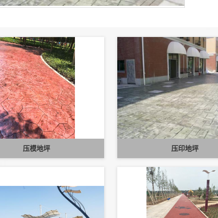
压模地坪
压印地坪