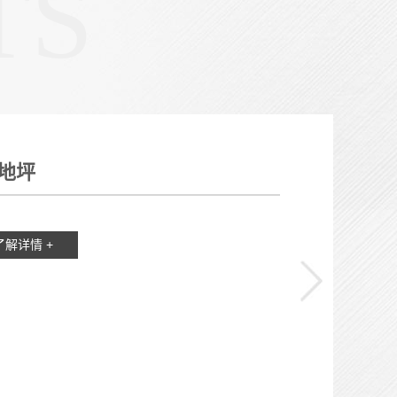
TS
地坪
了解详情 +