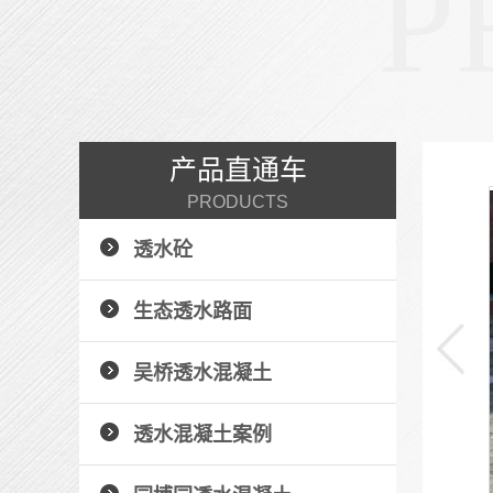
P
产品直通车
PRODUCTS
仿砖压印地坪
透水砼
压花地坪的用途压花地坪具有美观、不褪色、质地坚
固、强度高、耐...
生态透水路面
+ 了解详情 +
吴桥透水混凝土
透水混凝土案例