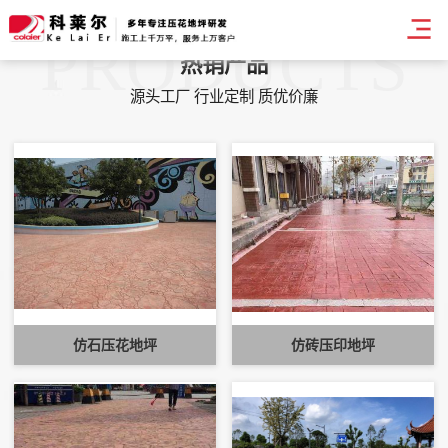
PRODUCTS
热销产品
源头工厂 行业定制 质优价廉
仿石压花地坪
仿砖压印地坪