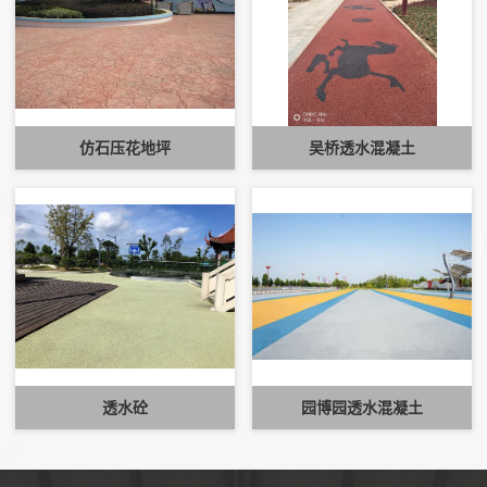
仿石压花地坪
吴桥透水混凝土
透水砼
园博园透水混凝土