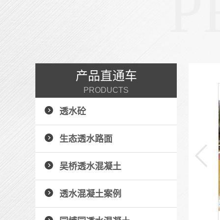
P
产品直通车
PRODUCTS
压模地坪
透水砼
压花地坪的用途压花地坪具有美观、不褪色、质地坚固、
强度高、耐...
生态透水路面
+ 了解详情 +
吴桥透水混凝土
透水混凝土案例