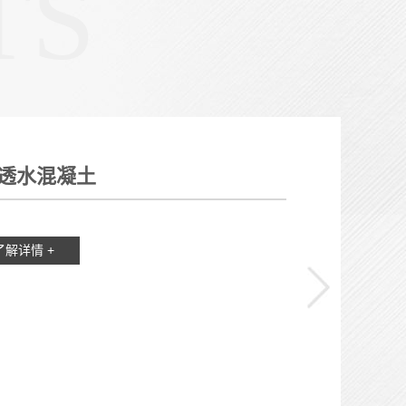
TS
透水混凝土
了解详情 +