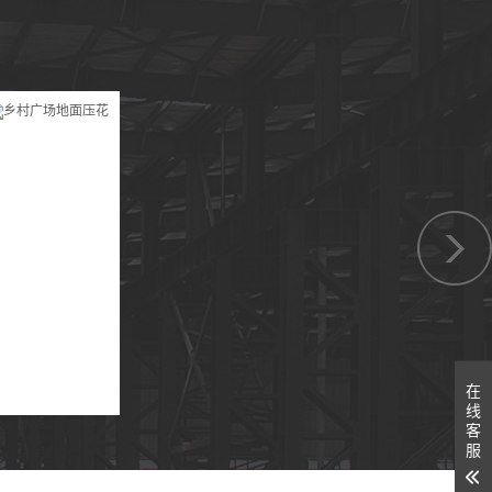
在
线
客
服