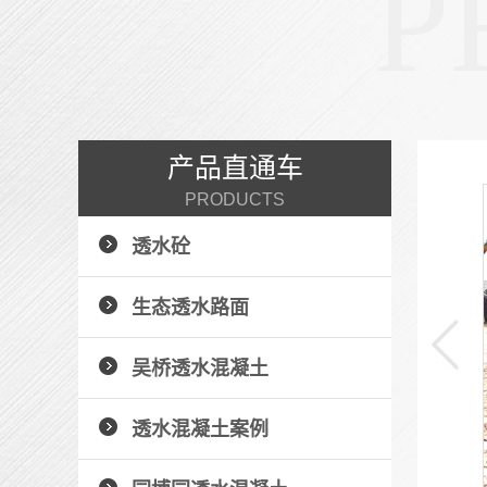
P
产品直通车
PRODUCTS
仿石压花地坪
透水砼
压花地坪的用途压花地坪具有美观、不褪色、质地坚固、
强度高、耐...
生态透水路面
+ 了解详情 +
吴桥透水混凝土
透水混凝土案例