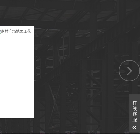
在
线
客
服