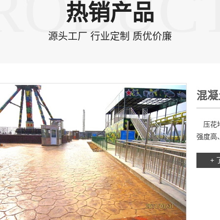
RODUC
热销产品
源头工厂 行业定制 质优价廉
混凝
压花地
强度高、
+ 