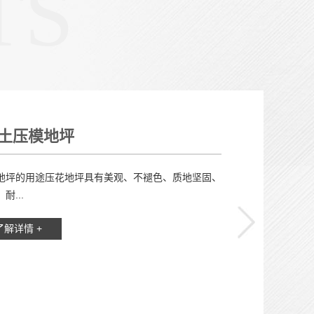
TS
土压模地坪
坪的用途压花地坪具有美观、不褪色、质地坚固、
耐...
了解详情 +