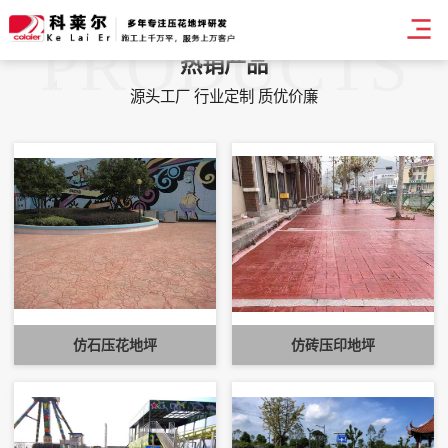
PRODUCTS
热销产品
源头工厂 行业定制 质优价廉
仿石压花地坪
仿砖压印地坪